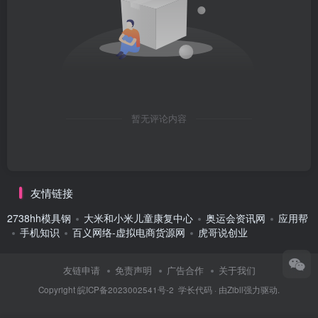
暂无评论内容
友情链接
2738hh模具钢
大米和小米儿童康复中心
奥运会资讯网
应用帮
手机知识
百义网络-虚拟电商货源网
虎哥说创业
友链申请
免责声明
广告合作
关于我们
Copyright
皖ICP备2023002541号-2
学长代码
· 由
Zibll
强力驱动.