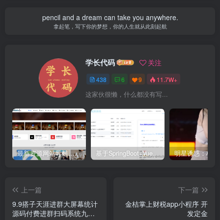
pencil and a dream can take you anywhere.
拿起笔，写下你的梦想，你的人生就从此刻起航
学长代码
关注
438
6
9
11.7W+
这家伙很懒，什么都没有写...
最新资源网站导航,让你的资源爆满！推荐5个优质互联网资源分享网站
基于SpringBoot+Vue.js智能考试系统(源码+文档+视频+包运行)
上一篇
下一篇
9.9搭子天涯进群大屏幕统计
金桔掌上财税app小程序 开
源码付费进群扫码系统九块
发定金