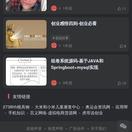
1年前
11
创业感悟四则-创业必看
# 创业分享
1年前
8
组卷系统源码-基于JAVA和
Springboot+mysql实现
3年前
10
友情链接
2738hh模具钢
大米和小米儿童康复中心
奥运会资讯网
应用帮
手机知识
百义网络-虚拟电商货源网
虎哥说创业
友链申请
免责声明
广告合作
关于我们