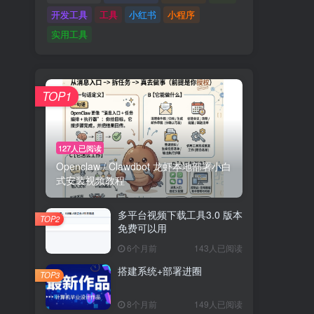
开发工具
工具
小红书
小程序
实用工具
TOP1
127人已阅读
Openclaw / Clawdbot 龙虾本地部署小白
式安装视频教程
多平台视频下载工具3.0 版本
TOP2
免费可以用
6个月前
143人已阅读
搭建系统+部署进圈
TOP3
8个月前
149人已阅读