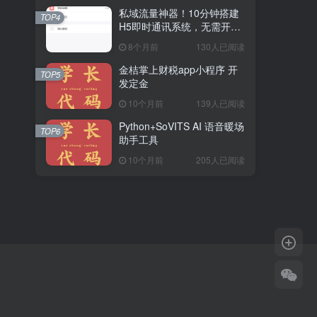
私域流量神器！10分钟搭建
TOP4
H5即时通讯系统，无需开
发，功能齐全（附源码）
8个月前
130人已阅读
金桔掌上财税app小程序 开
TOP5
发定金
10个月前
139人已阅读
Python+SoVITS AI 语音暖场
TOP6
助手工具
10个月前
205人已阅读