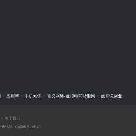
网
应用帮
手机知识
百义网络-虚拟电商货源网
虎哥说创业
关于我们
学长代码
· 由
Zibll
强力驱动.