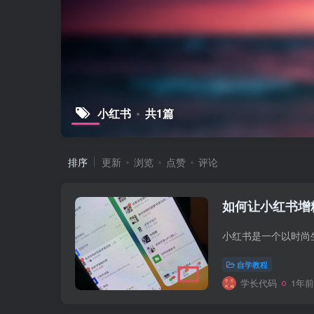
小红书
共1篇
排序
更新
浏览
点赞
评论
如何让小红书增粉
自学教程
学长代码
1年前