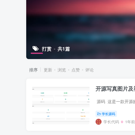
打赏
共1篇
排序
更新
浏览
点赞
评论
开源写真图片及
学长源码
学长代码
1年前