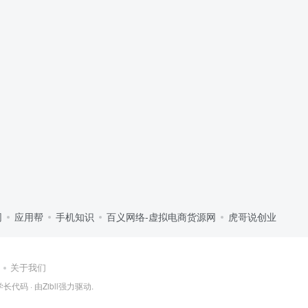
网
应用帮
手机知识
百义网络-虚拟电商货源网
虎哥说创业
关于我们
学长代码
· 由
Zibll
强力驱动.