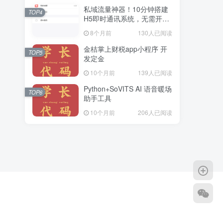
私域流量神器！10分钟搭建
TOP4
H5即时通讯系统，无需开
发，功能齐全（附源码）
8个月前
130人已阅读
金桔掌上财税app小程序 开
TOP5
发定金
10个月前
139人已阅读
Python+SoVITS AI 语音暖场
TOP6
助手工具
10个月前
206人已阅读