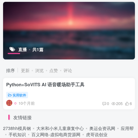
直播
共1篇
排序
更新
浏览
点赞
评论
Python+SoVITS AI 语音暖场助手工具
实用软件
10个月前
0
205
6
友情链接
2738hh模具钢
大米和小米儿童康复中心
奥运会资讯网
应用帮
手机知识
百义网络-虚拟电商货源网
虎哥说创业