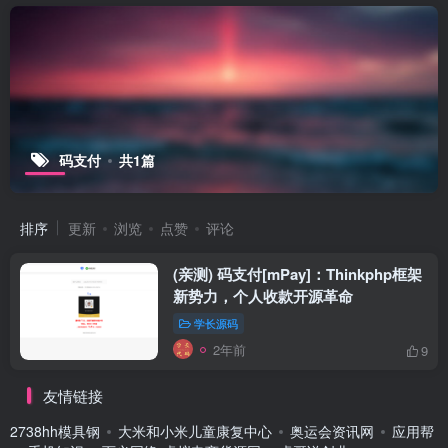
码支付
共1篇
排序
更新
浏览
点赞
评论
(亲测) 码支付[mPay]：Thinkphp框架
新势力，个人收款开源革命
学长源码
2年前
9
友情链接
2738hh模具钢
大米和小米儿童康复中心
奥运会资讯网
应用帮