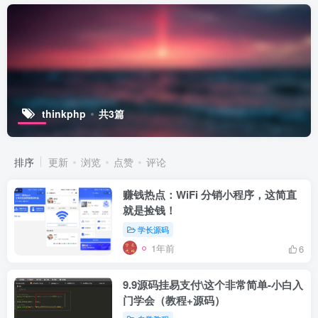
thinkphp
共3篇
排序
更新
浏览
点赞
评论
赚钱热点：WiFi 分销小程序，这简直
就是捡钱！
学长源码
1年前
6
9.9源码挂易支付\这个非常简单-小白入
门学会（教程+源码）