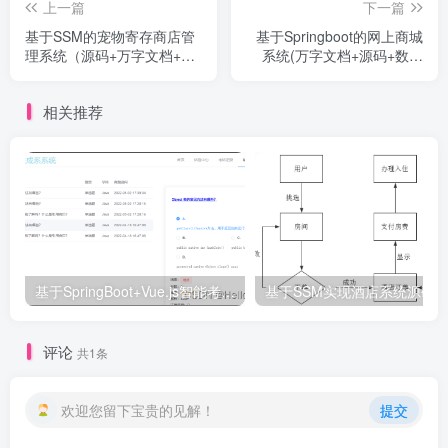
上一篇
下一篇
基于SSM的宠物寄存商店管
基于Springboot的网上商城
理系统（源码+万字文档+教
系统(万字文档+源码+数据
程）
库)
相关推荐
基于SpringBoot+Vue.js智能考试系统(源码+文档+视频+包运行)
基于SSM实现酒店系统源码-毕业
评论
共1条
欢迎您留下宝贵的见解！
提交