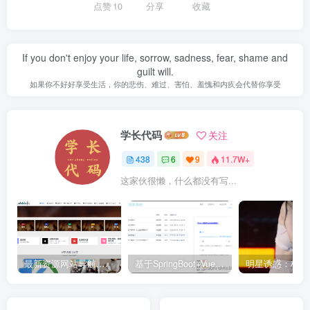
点赞
10
分享
收藏
If you don't enjoy your life, sorrow, sadness, fear, shame and
guilt will.
如果你不好好享受生活，你的悲伤、难过、害怕、羞愧和内疚会代替你享受
学长代码
关注
438
6
9
11.7W+
这家伙很懒，什么都没有写...
最新资源网站导航,让你的资源爆满！推荐5个优质互联网资源分享网站
基于SpringBoot+Vue.js智能考试系统(源码+文档+视频+包运行)