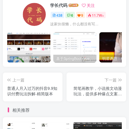
学长代码
关注
438
6
9
11.7W+
这家伙很懒，什么都没有写...
最新资源网站导航,让你的资源爆满！推荐5个优质互联网资源分享网站
基于SpringBoot+Vue.js智能考试系统(源码+文档+视频+包运行)
上一篇
下一篇
普通人月入过万的抖音9.9知
简笔画教学，小说推文动漫
识付费玩法拆解-精简版本
玩法，提供多种爆点文案写
法，引爆社交媒
相关推荐