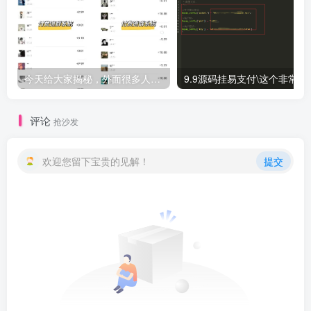
今天给大家揭秘，外面很多人都在做的，9.9元付费进群是怎么玩的
9.9源码挂易支付\
评论
抢沙发
欢迎您留下宝贵的见解！
提交