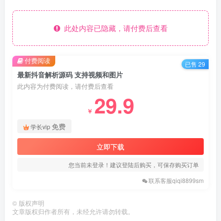
此处内容已隐藏，请付费后查看
付费阅读
已售 29
最新抖音解析源码 支持视频和图片
此内容为付费阅读，请付费后查看
29.9
￥
免费
学长vip
立即下载
您当前未登录！建议登陆后购买，可保存购买订单
联系客服qiqi8899sm
©
版权声明
文章版权归作者所有，未经允许请勿转载。