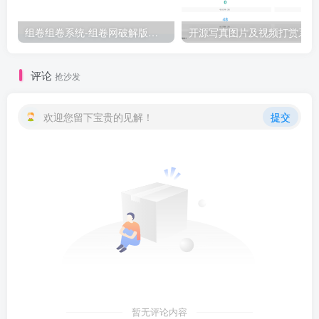
组卷组卷系统-组卷网破解版永久免费-在线web系统
开
评论
抢沙发
欢迎您留下宝贵的见解！
提交
暂无评论内容