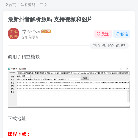
首页
学长源码
正文
最新抖音解析源码 支持视频和图片
学长代码
关注
私信
2年前更新
0
192
57
调用了精益模块
下载地址：
课程下载：