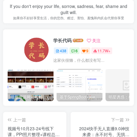
If you don't enjoy your life, sorrow, sadness, fear, shame and
guilt will.
如果你不好好享受生活，你的悲伤、难过、害怕、羞愧和内疚会代替你享受
学长代码
关注
438
6
9
11.7W+
这家伙很懒，什么都没有写...
最新资源网站导航,让你的资源爆满！推荐5个优质互联网资源分享网站
基于SpringBoot+Vue.js智能考试系统(源码+文档+视频+包运行)
上一篇
下一篇
视频号10月23-24号线下
2024快手无人直播9.0神技
课，PPt照片整理+课程总
来袭：永不封号、无惧版