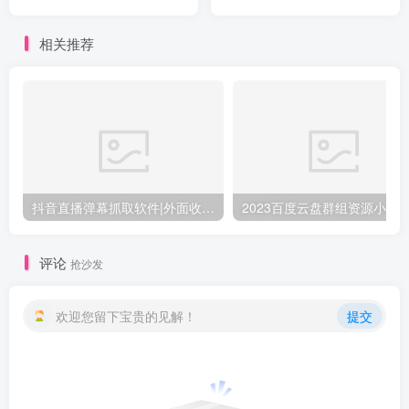
结，包含选品投流短视频等
权，一部手机躺赚日入千元+
核心内容
相关推荐
抖音直播弹幕抓取软件|外面收费1988元的斗音直播间用户弹幕采集|无限私信机精准获客(附教程+脚本)
评论
抢沙发
欢迎您留下宝贵的见解！
提交