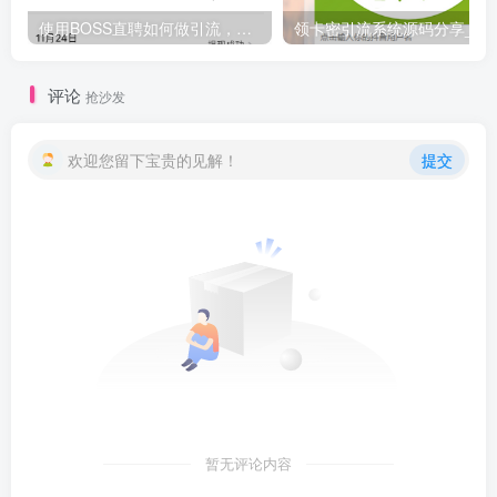
使用BOSS直聘如何做引流，日入200-300创业粉紫（附带详细视频教程）
领卡密引流系统源码分享_观
评论
抢沙发
欢迎您留下宝贵的见解！
提交
暂无评论内容