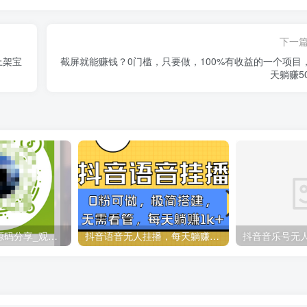
下一
上架宝
截屏就能赚钱？0门槛，只要做，100%有收益的一个项目
天躺赚50
领卡密引流系统源码分享_观看激励视频广告点赞得双倍好处
抖音语音无人挂播，每天躺赚1000+，新老号0粉可播，简单好操作