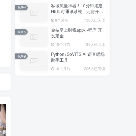
私域流量神器！10分钟搭建
TOP4
H5即时通讯系统，无需开
发，功能齐全（附源码）
8个月前
130人已阅读
金桔掌上财税app小程序 开
TOP5
发定金
10个月前
139人已阅读
Python+SoVITS AI 语音暖场
TOP6
助手工具
10个月前
206人已阅读
明星诱惑：极致露点狂欢！
基于SSM实现酒店系统源码-毕业设计-源码-论文-ppt
组卷组卷系统-组卷网破解版永久免费-在线web系统