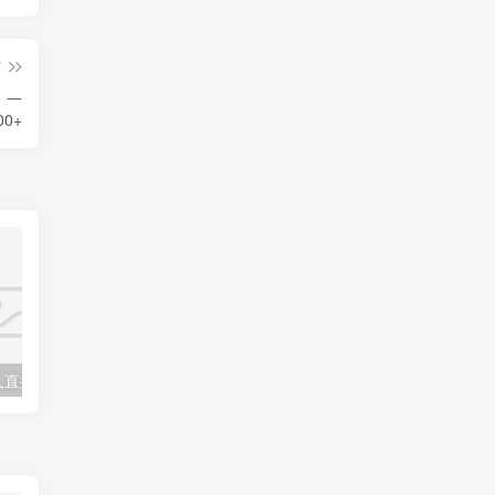
篇
，一
0+
抖音音乐号无人直播间搭建，手把手教你搭建，24小时不断播撸音浪
9.9进群项目|男粉项目新思路|三种变现方式-日搞上千没问题