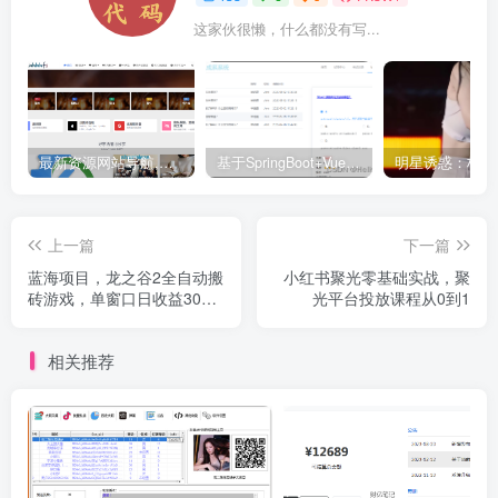
这家伙很懒，什么都没有写...
最新资源网站导航,让你的资源爆满！推荐5个优质互联网资源分享网站
基于SpringBoot+Vue.js智能考试系统(源码+文档+视频+包运行)
上一篇
下一篇
蓝海项目，龙之谷2全自动搬
小红书聚光零基础实战，聚
砖游戏，单窗口日收益30＋
光平台投放课程从0到1
可批量矩阵
相关推荐