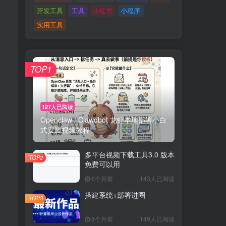
开发工具
工具
小红书
小程序
实用工具
TOP1
127人已阅读
Openclaw / Clawdbot 龙虾本地部署小白
式安装视频教程
多平台视频下载工具3.0 版本
TOP2
免费可以用
6个月前
143人已阅读
搭建系统+部署进圈
TOP3
8个月前
149人已阅读