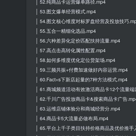
│ 52.纯商品卡运营爆单路径.mp4
│ 53.图文爆单经营模式.mp4
│ 54.图文核心维度对标罗盘经营及投放技巧.mp
│ 55.五合一精细化选品.mp4
│ 56.六种差异化定价匹配扶持流量.mp4
│ 57.高点击高转化属性配置.mp4
│ 58.如何多维度优化定位货架场.mp4
│ 59.三频共振+付费加速做好内容运营.mp4
│ 60.Fact+s下新店起量的7种方法模式.mp4
│ 61.商城频道活动有效激活商品卡12个流量端口
│ 62.千川广告投放商品卡&搜索商品卡广告.mp
│ 63.运维店铺体验分和商城经营分.mp4
│ 64.商品卡5大流量必做布局.mp4
│ 65.平台上千子类目扶持价格商品及优价推手入