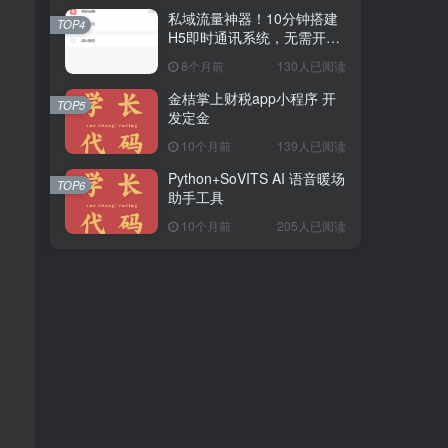
私域流量神器！10分钟搭建
TOP4
H5即时通讯系统，无需开
发，功能齐全（附源码）
8个月前
130人已阅读
金桔掌上财税app小程序 开
TOP5
发定金
10个月前
139人已阅读
Python+SoVITS AI 语音暖场
TOP6
助手工具
10个月前
205人已阅读