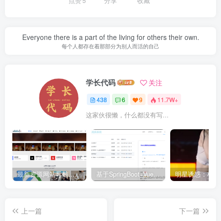
点赞
5
分享
收藏
Everyone there is a part of the living for others their own.
每个人都存在着那部分为别人而活的自己
学长代码
关注
438
6
9
11.7W+
这家伙很懒，什么都没有写...
最新资源网站导航,让你的资源爆满！推荐5个优质互联网资源分享网站
基于SpringBoot+Vue.js智能考试系统(源码+文档+视频+包运行)
上一篇
下一篇