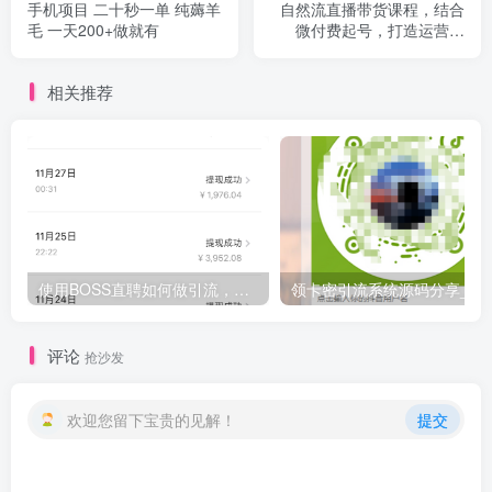
手机项目 二十秒一单 纯薅羊
自然流直播带货课程，结合
毛 一天200+做就有
微付费起号，打造运营主
播，提升个人能力
相关推荐
使用BOSS直聘如何做引流，日入200-300创业粉紫（附带详细视频教程）
领卡密引流系统源码分享_观
评论
抢沙发
欢迎您留下宝贵的见解！
提交