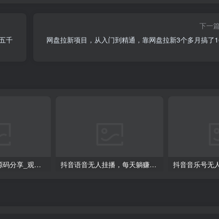
下一
五千
网盘拉新项目，从入门到精通，靠网盘拉新3个多月搞了1
领卡密引流系统源码分享_观看激励视频广告点赞得双倍好处
抖音语音无人挂播，每天躺赚1000+，新老号0粉可播，简单好操作