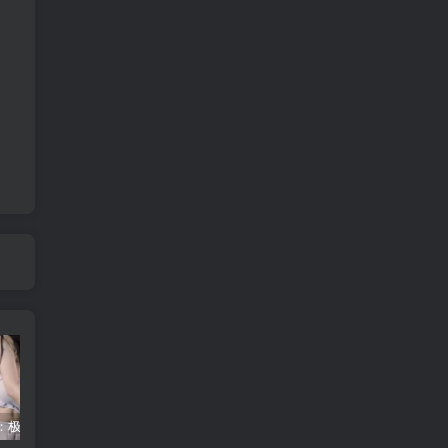
明星诱惑：极致露点狂欢！
基于SSM实现酒店系统源码-毕业设计-源码-论文-ppt
组卷组卷系统-组卷网破解版永久免费-在线web系统