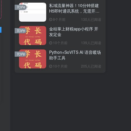
私域流量神器！10分钟搭建
TOP4
H5即时通讯系统，无需开
发，功能齐全（附源码）
8个月前
130人已阅读
金桔掌上财税app小程序 开
TOP5
发定金
10个月前
139人已阅读
Python+SoVITS AI 语音暖场
TOP6
助手工具
10个月前
205人已阅读