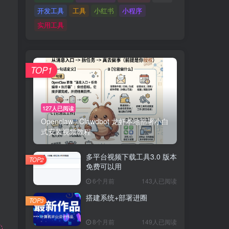
开发工具
工具
小红书
小程序
实用工具
TOP1
127人已阅读
Openclaw / Clawdbot 龙虾本地部署小白
式安装视频教程
多平台视频下载工具3.0 版本
TOP2
免费可以用
6个月前
143人已阅读
搭建系统+部署进圈
TOP3
8个月前
149人已阅读