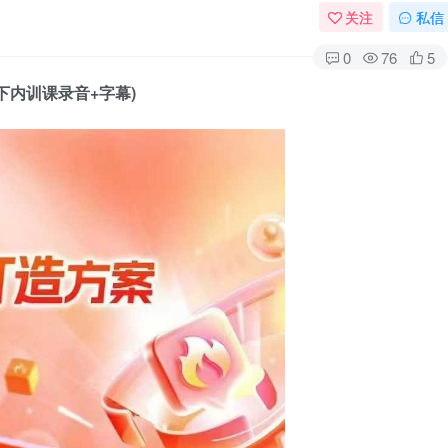
关注
私信
0
76
5
下内训课录音+字幕)