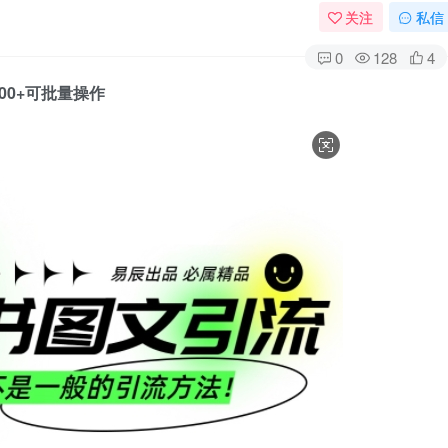
关注
私信
0
128
4
0+可批量操作