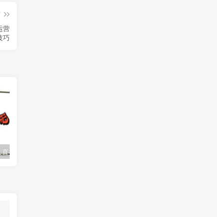
篇
运营
技巧
抖音音乐号无人直播间搭建，手把手教你搭建，24小时不断播撸音浪
支持各大短视频去水印源码-附带api接口