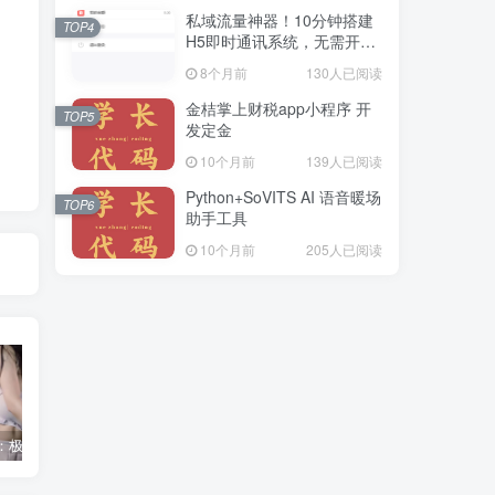
私域流量神器！10分钟搭建
TOP4
H5即时通讯系统，无需开
发，功能齐全（附源码）
8个月前
130人已阅读
金桔掌上财税app小程序 开
TOP5
发定金
10个月前
139人已阅读
Python+SoVITS AI 语音暖场
TOP6
助手工具
10个月前
205人已阅读
明星诱惑：极致露点狂欢！
基于SSM实现酒店系统源码-毕业设计-源码-论文-ppt
组卷组卷系统-组卷网破解版永久免费-在线web系统