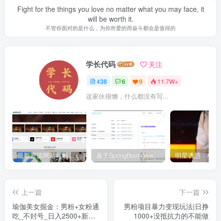
Fight for the things you love no matter what you may face, it
will be worth it.
不管你面对的是什么，为你所爱的而奋斗都会是值得的
学长代码
关注
438
6
9
11.7W+
这家伙很懒，什么都没有写...
最新资源网站导航,让你的资源爆满！推荐5个优质互联网资源分享网站
基于SpringBoot+Vue.js智能考试系统(源码+文档+视频+包运行)
上一篇
下一篇
瑜伽美女掘金：男粉+女粉通
男粉项目暴力变现玩法|日挣
吃_不封号_日入2500+新玩
1000+没抵抗力的不能做