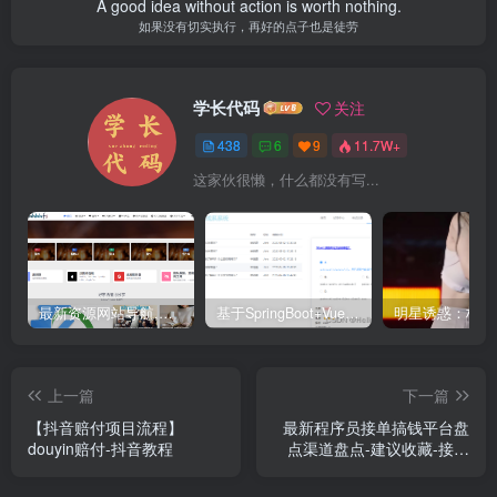
A good idea without action is worth nothing.
如果没有切实执行，再好的点子也是徒劳
学长代码
关注
438
6
9
11.7W+
这家伙很懒，什么都没有写...
最新资源网站导航,让你的资源爆满！推荐5个优质互联网资源分享网站
基于SpringBoot+Vue.js智能考试系统(源码+文档+视频+包运行)
上一篇
下一篇
【抖音赔付项目流程】
最新程序员接单搞钱平台盘
douyin赔付-抖音教程
点渠道盘点-建议收藏-接单
群