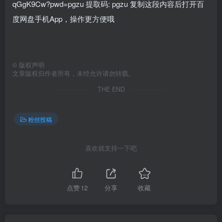
qGgK9Cw?pwd=pgzu 提取码: pgzu 复制这段内容后打开百
度网盘手机App，操作更方便哦
©
版权声明
文章版权归作者所有，未经允许请勿转载。
THE END
粉丝投稿
喜欢就支持一下吧
点赞
12
分享
收藏