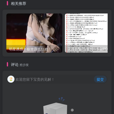
相关推荐
明星诱惑：极致露点狂欢！
天涯合集|合集500多篇PDF-大神的帖子-灵
评论
抢沙发
欢迎您留下宝贵的见解！
提交