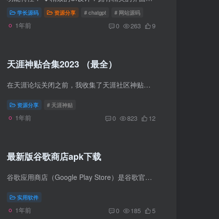
学长源码
资源分享
# chatgpt
# 网站源码
1年前
0
263
9
天涯神贴合集2023 （最全）
在天涯论坛关闭之前，我收集了天涯社区神贴合集共 25.75G（人性，社会，历史，金融，房地产），包括KK三部曲、大鹏金翅明王在内的金融、房产、人文历史等等。 天涯社区创立于1999年，以“全球华...
资源分享
# 天涯神贴
1年前
0
823
12
最新版谷歌商店apk下载
谷歌应用商店（Google Play Store）是谷歌官方的应用市场，提供了广泛的应用选择。对于许多国外手机游戏，需要通过Google Play 商店的验证才能玩。对于游戏爱好者来说，下载安装最新版的谷歌市...
实用软件
1年前
0
185
5