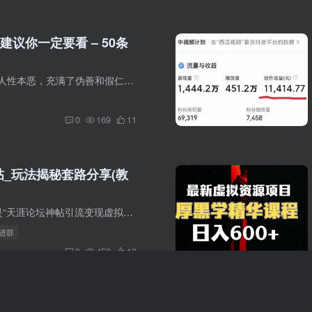
议你一定要看 – 50条
厚黑学必看50条 人性本恶，充满了伪善和假仁假义，对方坐那对你满脸堆笑，满嘴的道德文章，讲的激情四射，可那笑容的背后有一百个心眼在着摸着怎么从你口袋里多掏点钱出来 完整资源 不择手段地...
0
169
11
帖_玩法揭秘套路分享(教
今天分享的这个是“天涯论坛神帖引流变现虚拟项目”，这个属于蓝海点的虚拟项目了。而且最近这个比较火了，因为天涯论坛关闭了，但里面很多神贴，所以大家都想去看帖。尤其是在今日头条上又掀起...
.9进群
0
452
10
架与MySQL数据库实现的