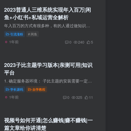
2023普通人三维系统实现年入百万|闲
鱼+小红书+私域运营全解析
年入百万的方式有很多种，有的人通过做知识付费卖课程实现年入百万有的人通过一个淘宝店实现年入百万在2016年的时候，我还在读大学，我就是亲眼看到了一个学长通过一个淘宝店卖女包，一个月八万...
引流涨粉
# 闲鱼
1年前
0
240
5
2023子比主题学习版本|亲测可用|知识
平台
1. 确定服务器环境： 子比主题的安装需要一定的服务器环境，如PHP版本要大于或等于7.0，推荐使用PHP7.4以上版本。同时，需要具备数据库的支持，如MySQL等。推荐使用宝塔搭建 2.下载并安装WordPr...
学长源码
自学教程
1年前
0
325
11
视频号如何开通|怎么赚钱|赚不赚钱|一
篇文章给你讲清楚