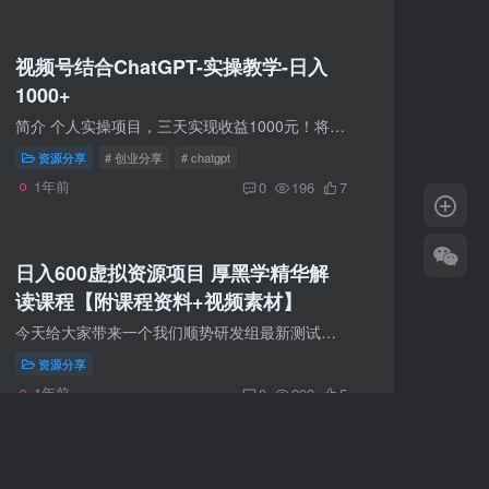
视频号结合ChatGPT-实操教学-日入
1000+
简介 个人实操项目，三天实现收益1000元！将民间故事与ChatGPT改编的文案相结合，利用AI制作中视频，通过视频播放量获取收益，并教你其他各种变现方法。本课程轻松帮你通过原创审核，小白也能轻...
资源分享
# 创业分享
# chatgpt
1年前
0
196
7
日入600虚拟资源项目 厚黑学精华解
读课程【附课程资料+视频素材】
今天给大家带来一个我们顺势研发组最新测试通过的项目 厚黑学精华课程解读项目 我们实测单日稳定600+的收益 先给大家讲解一下这个项目的原理 首先厚黑学是一本流传了很久的书 &...
资源分享
1年前
0
299
5
基于SSM框架与MySQL数据库实现的