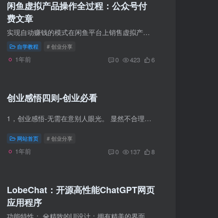
闲鱼虚拟产品操作全过程：公众号付
费文章
实现自动赚钱的模式在闲鱼平台上销售虚拟产品并实现自动发货的模式。这种模式对于个人来说可以作为一种半自动的业余兼职，每个月轻松增加几千块的收入。如果身边有人可以提供闲鱼账号支持，那么...
自学教程
# 创业分享
1年前
0
423
6
创业感悟四则-创业必看
1，创业感悟-无需在意别人眼光。 显然不合理的观念，却普遍存在，如： 公务员月薪三千＞做生意月入三万 努力创业＝不务正业 以考公的名义宅家玩游戏=有志青年 有趣的是，越是无脑之人，越爱输出...
网站首页
# 创业分享
1年前
0
137
8
LobeChat：开源高性能ChatGPT网页
应用程序
功能特性： 💎精致的UI设计：拥有精美的界面，优雅的外观和流畅的交互效果。支持亮色和暗色主题，并适用于移动设备。同时支持PWA，提供近乎原生的应用体验。 🗣️流畅的对话体验：提供流式响应...