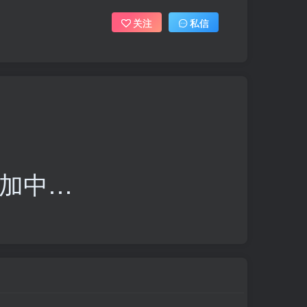
关注
私信
加中…