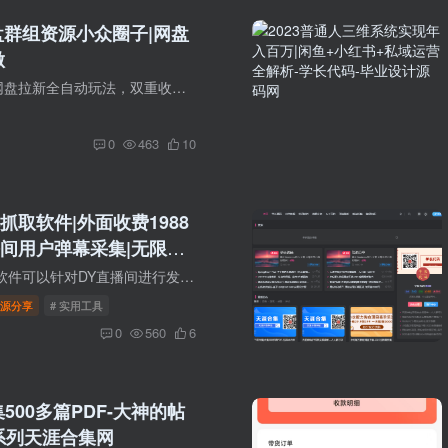
云盘群组资源小众圈子|网盘
做
引流创业粉丝、网盘拉新全自动玩法，双重收益。无需繁琐操作，简单易懂，初学者也能迅速掌握，j简单易懂的教程。只需耐心阅读，必定会有所收获。项目通过第三方平台进行付费成交，无需电脑，手...
0
463
10
抓取软件|外面收费1988
间用户弹幕采集|无限私
(附教程+脚本)
脚本功能： 这款软件可以针对DY直播间进行发言、弹幕、打赏、互动等内容的数据采集。 采集后，软件自带私信、关注、点赞、留痕功能，可以解放双手自动引流。 设备需求：电脑 本脚本需要另外购买...
源分享
# 实用工具
0
560
6
500多篇PDF-大神的帖
系列天涯合集网