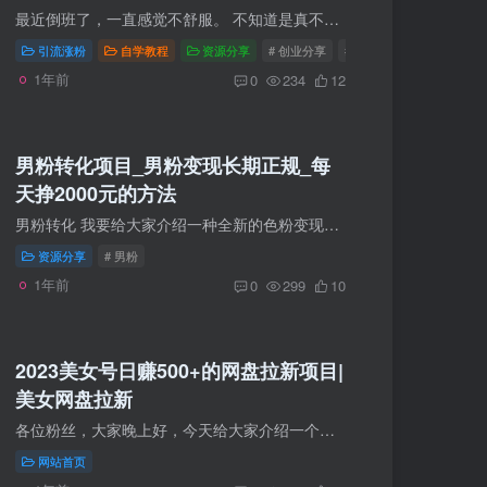
最近倒班了，一直感觉不舒服。 不知道是真不舒服还是假不舒服，总之不想干活。 说好写文章的，回到家，各种墨迹。 刚回来说躺床上休息一下，一看休息了一个小时了， 又说眼睛不好，应该买个胡萝...
引流涨粉
自学教程
资源分享
# 创业分享
# 公众号
1年前
0
234
12
男粉转化项目_男粉变现长期正规_每
天挣2000元的方法
男粉转化 我要给大家介绍一种全新的色粉变现方法，这个是某机构的学院的爆料，完整实操教程放着这里，核心原理就是：抖音引流+入群变现。 有学员爆料男粉转化项目一天日入2000，下面是截图： 抖...
资源分享
# 男粉
1年前
0
299
10
2023美女号日赚500+的网盘拉新项目|
美女网盘拉新
各位粉丝，大家晚上好，今天给大家介绍一个。又能引流又能搞钱的好项目。 美女号网盘拉新，没错顾名思义，就是我们混剪一些美女视频，当然咱们做绿色健康的项目。肯定不擦边，不违规的发现美女...
网站首页