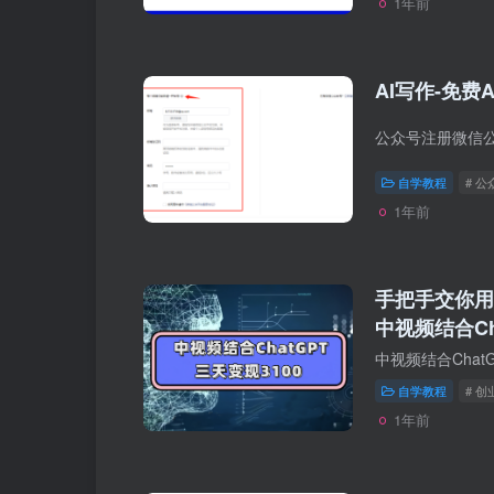
1年前
AI写作-免费
自学教程
# 公
1年前
手把手交你用c
中视频结合Ch
自学教程
# 
1年前