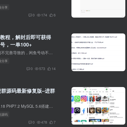
创业分享
0
174
6
教程，解封后即可获得
号，一单100+
由于闲鱼平台规则不完善导致的，闲鱼号动不动就被封，而且申诉无果，一被封就永远无法解封。 其实解决的方法还是有的，操作的步骤也不麻烦，主要就是通过“背锅”的方式，来达到解封的目的。 淘...
创业分享
0
573
14
费进群源码最新修复版–进群
部署环境：Ngix1.18 PHP7.2 MySQL 5.6搭建此网站需要2个域名 创建网站 伪静态选ThinkPHP 添加数据库导入数据库修改config文件里面的database.php，config/extra/ip.php后台账号： 18888888888 ...
网站源码
0
478
7