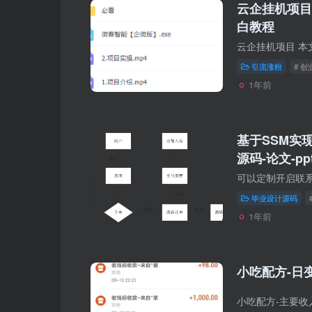
云企挂机项目
白教程
引流涨粉
# 
1年前
基于SSM实
源码-论文-pp
毕业设计源码
1年前
小吃配方-日变