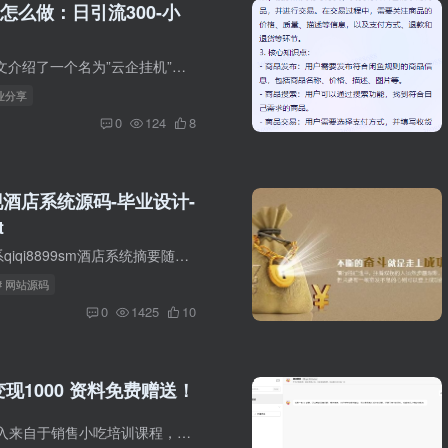
怎么做：日引流300-小
云企挂机项目 本文介绍了一个名为”云企挂机”的项目，这个项目可以帮助你实现单日引流200+的同时，变现2k+。 项目具有极高的实用性和可操作性，非常适合有志于开展网络营销的创业者们。 通过这...
创业分享
0
124
8
现酒店系统源码-毕业设计-
t
可以定制开启联系qiqi8899sm酒店系统摘要随着科技的进步，时代的变迁，国民整体经济水平的提高，人们对于物质文化需求也发生了巨大的转变。通行设施的更新促使旅游业迅猛发展的同时也带动着酒店...
# 网站源码
0
1425
10
现1000 资料免费赠送！
小吃配方-主要收入来自于销售小吃培训课程，每个课程售价158元。除了卖课程，你还可以销售小吃培训方面的虚拟资料，价格由你制定。我这边有900多G的小吃资料会一并上传。除了在微信朋友圈销售之...