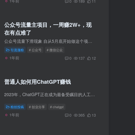
1年前
0
189
11
公众号流量主项目，一周赚2W+，现
在有点难了
公众号流量下滑现象 自从5月底开始做这个项目，到摸清里面的点点滴滴的， 当时3个号的时候，最高的一个号一周峰值达到1.2w， 到现在5个号的时候，最高的一个号一周峰值是2.3w。 这个数字可能对...
引流涨粉
# 公众号
# 微信公众
1年前
0
137
12
普通人如何用ChatGPT赚钱
2023年，ChatGPT正在成为最备受瞩目的人工智能程序。在各个行业之中，与ChatGPT结合的新概念层出不穷。 对于一项新出现的技术，专打信息差的知识付费领域当然也不能错过这一潮流。关于ChatGPT的...
粉丝投稿
# 创业分享
# chatgpt
1年前
0
365
13