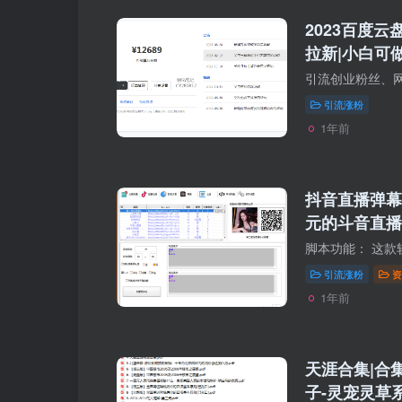
2023百度
拉新|小白可
引流涨粉
1年前
抖音直播弹幕
元的斗音直播
信机精准获客
引流涨粉
资
1年前
天涯合集|合集
子-灵宠灵草