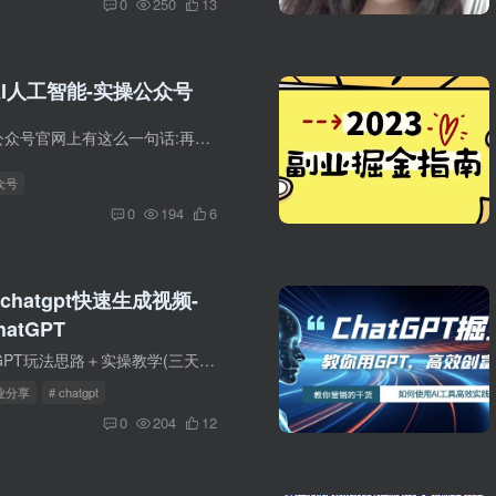
0
250
13
AI人工智能-实操公众号
公众号注册微信公众号官网上有这么一句话:再小的个体，也有自己的品牌常人做公众号目的无非两个，一是赚钱，二是记录生活，建议把赚钱当作目标，因为只有钱最有可能动你去日更目前来看，公众号...
众号
0
194
6
hatgpt快速生成视频-
atGPT
中视频结合ChatGPT玩法思路＋实操教学(三天变现3100)简介个人实操项目，三天实现收益3100元！将民间故事与ChatGPT改编的文案相结合，利用AI制作中视频，通过视频播放量获取收益，并教你其他各种...
创业分享
# chatgpt
0
204
12