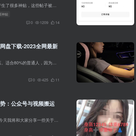
当年的天涯曾经产生了很多神贴，这些帖子被人们称为天涯神贴。有很多大神无私的分享，有些还精准预测了很多形势、事件，非常神。可惜的是由于种种原因很多神贴已经被天涯删除了，庆幸的是有人把...
天涯神贴
0
1209
14
网盘下载-2023全网最新
学技术，摆摊开店。适合80%的普通人，因为上手快，操作简单。但是因为人数多，竞争特别大，努力只能维持生计。教技术，服务想摆摊者开店的人。门槛略高，过滤掉了大部分人，竞争小，市场大，最...
0
425
11
势：公众号与视频搬运
我是'学长代码'，今天我将和大家分享一些关于自媒体流量获取和搬运操作的经验，特别是公众号和视频搬运方面的技巧，希望对大家有所帮助。 1. 流量怎么获取 在自媒体领域，流量是非常宝贵的资源...