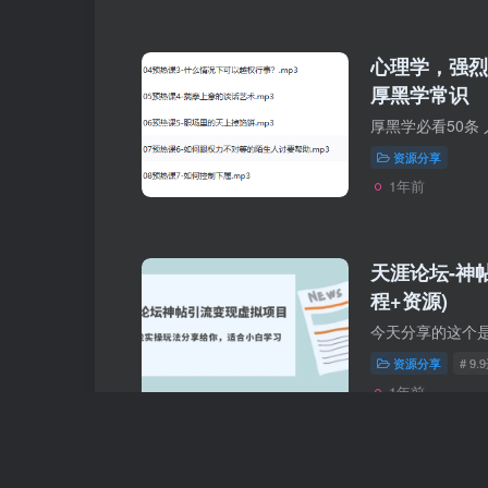
心理学，强烈建
厚黑学常识
资源分享
1年前
天涯论坛-神
程+资源)
资源分享
# 9
1年前
基于SSM框