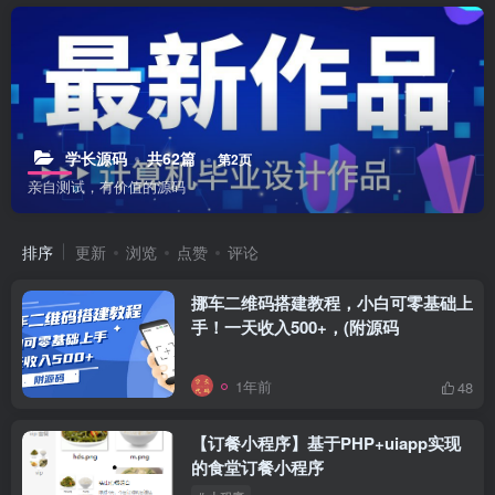
学长源码
共62篇
第2页
亲自测试，有价值的源码
排序
更新
浏览
点赞
评论
挪车二维码搭建教程，小白可零基础上
手！一天收入500+，(附源码
1年前
48
【订餐小程序】基于PHP+uiapp实现
的食堂订餐小程序