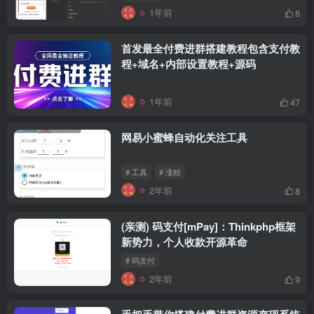
1年前
8
首发最全付费进群搭建教程包含支付教
程+域名+内部设置教程+源码
1年前
47
网易小蜜蜂自动化关注工具
# 工具
# 涨粉
2年前
8
(亲测) 码支付[mPay]：Thinkphp框架
新势力，个人收款开源革命
# 码支付
2年前
9