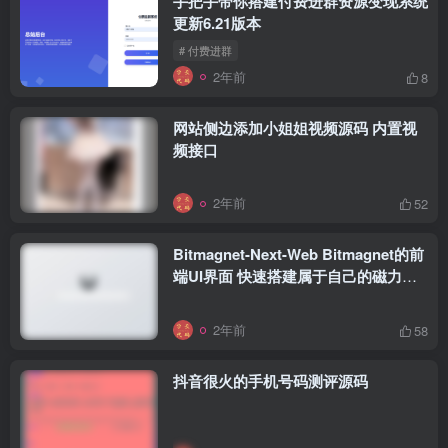
手把手带你搭建付费进群资源变现系统
更新6.21版本
# 付费进群
2年前
8
网站侧边添加小姐姐视频源码 内置视
频接口
2年前
52
Bitmagnet-Next-Web Bitmagnet的前
端UI界面 快速搭建属于自己的磁力搜
索引擎
2年前
58
抖音很火的手机号码测评源码