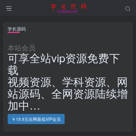
学长源码
本站会员
可享全站vip资源免费下
载
视频资源、学科资源、网
站源码、全网资源陆续增
加中…
￥19.9元全网最低VIP会员