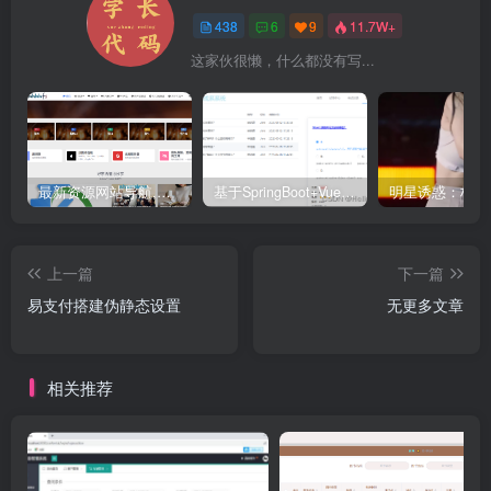
438
6
9
11.7W+
这家伙很懒，什么都没有写...
最新资源网站导航,让你的资源爆满！推荐5个优质互联网资源分享网站
基于SpringBoot+Vue.js智能考试系统(源码+文档+视频+包运行)
上一篇
下一篇
易支付搭建伪静态设置
无更多文章
相关推荐