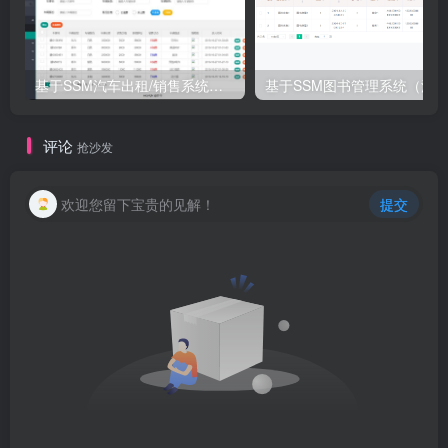
基于SSM汽车出租/销售系统部署毕业设计（源码-数据库-文档-视频）
评论
抢沙发
欢迎您留下宝贵的见解！
提交