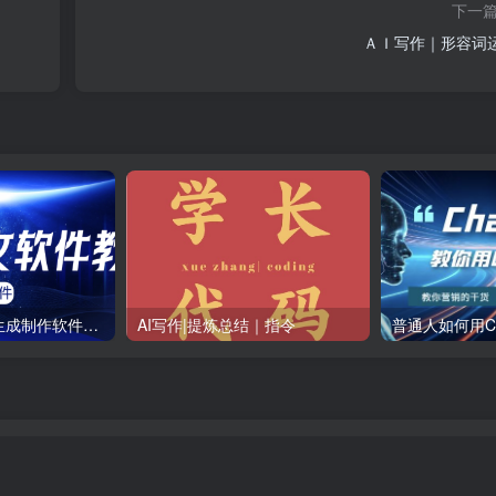
下一
ＡＩ写作｜形容词
AI小说推文一键生成制作软件免费_月入过万没问题
AI写作|提炼总结｜指令
普通人如何用Ch