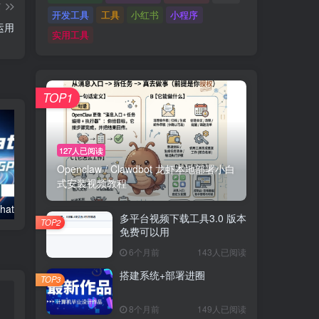
篇
开发工具
工具
小红书
小程序
运用
实用工具
TOP1
127人已阅读
Openclaw / Clawdbot 龙虾本地部署小白
式安装视频教程
atGPT赚钱
ＡＩ写作｜形容词运用
多平台视频下载工具3.0 版本
TOP2
免费可以用
6个月前
143人已阅读
搭建系统+部署进圈
TOP3
8个月前
149人已阅读