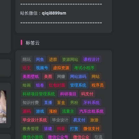
=================================
站长微信：
qiqi8899sm
=================================
标签云
陪玩
闲鱼
进群
资源网站
课程设计
论文
视频号
虚拟资源
考试小程序
美图壁纸
美图
网赚
网站源码
网站
绘画
组卷
红包封面
管理系统
程序员
科研项目管理系统
科研项目
码支付
知识付费
直播
盲盒
男粉
牙科系统
源码
游戏
涨粉
流量主
汽车出租系统
明星诱惑：极致露点狂欢！
基于SSM实现酒店系统源码-毕业设计-源码-论文-ppt
组卷组卷系统-组卷网破解版永久免费-在线web系统
毕业设计系统
毕业设计
易支付
旅游
教务管理
搭建
抖音
打赏
微信支付
微信小游戏
微信公众号
微信公众
引流