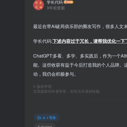
学长代码
3年前更新
最近在带AI破局俱乐部的圈友写作，很多人文末
学长代码:
下述内容过于冗长，请帮我优化一下
ChatGPT:多看、多学、多实践后，作为一个
能。这些收获有益于今后打造我的个人品牌。
动，我仍会积极参与。
©
版权声明
文章版权归作者所有，未经允许请勿转载。
ＡＩ写作
# chatgpt