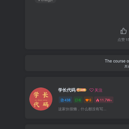
点赞
1
The course of
真
学长代码
关注
438
6
9
11.7W+
这家伙很懒，什么都没有写...