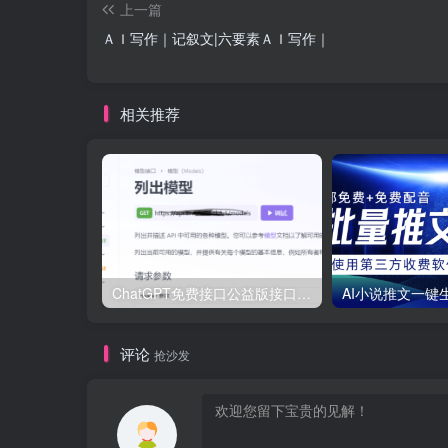
上一篇
ＡＩ写作｜记叙文|六要素ＡＩ写作｜
相关推荐
ChatGPT免费接口公益版接口！3.5与4.0接口模型最新分享
评论
抢沙发