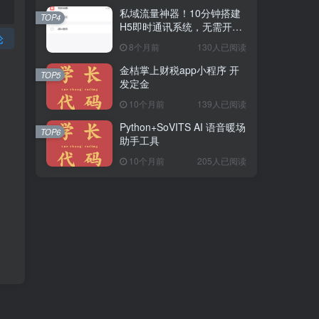
私域流量神器！10分钟搭建
TOP4
H5即时通讯系统，无需开
论
发，功能齐全（附源码）
8个月前
130人已阅读
金桔掌上财税app小程序 开
TOP5
发定金
10个月前
139人已阅读
Python+SoVITS AI 语音暖场
TOP6
助手工具
10个月前
205人已阅读