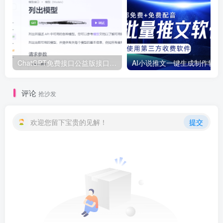
ChatGPT免费接口公益版接口！3.5与4.0接口模型最新分享
AI小
评论
抢沙发
欢迎您留下宝贵的见解！
提交