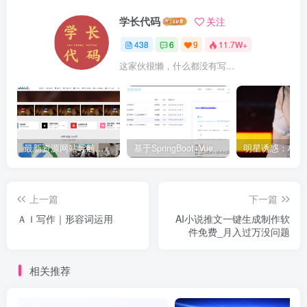
学长代码
关注
438
6
9
11.7W+
这家伙很懒，什么都没有写...
最新资源网站导航,让你的资源爆满！推荐5个优质互联网资源分享网站
基于SpringBoot+Vue.js智能考试系统(源码+文档+视频+包运行)
上一篇
下一篇
ＡＩ写作｜形容词运用
AI小说推文一键生成制作软
件免费_月入过万没问题
相关推荐