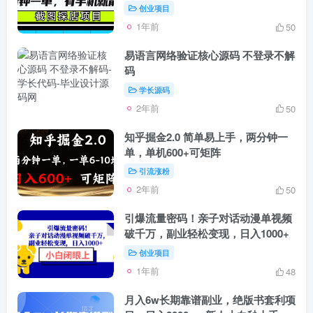
创业项目
1年前
50
易语言网络验证核心源码 不登录不解
码
学长源码
2年前
50
知乎掘金2.0 简单易上手，两分钟一
单，单机600+可矩阵
引流涨粉
2年前
50
引爆流量密码！亲子对话动漫单视频
破千万，副业轻松变现，日入1000+
创业项目
1年前
48
月入6w长期靠谱副业，绝版书套利项