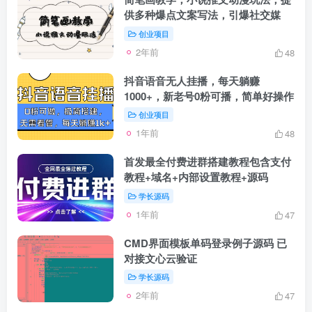
供多种爆点文案写法，引爆社交媒
创业项目
2年前
48
抖音语音无人挂播，每天躺赚
1000+，新老号0粉可播，简单好操作
创业项目
1年前
48
首发最全付费进群搭建教程包含支付
教程+域名+内部设置教程+源码
学长源码
1年前
47
CMD界面模板单码登录例子源码 已
对接文心云验证
学长源码
2年前
47