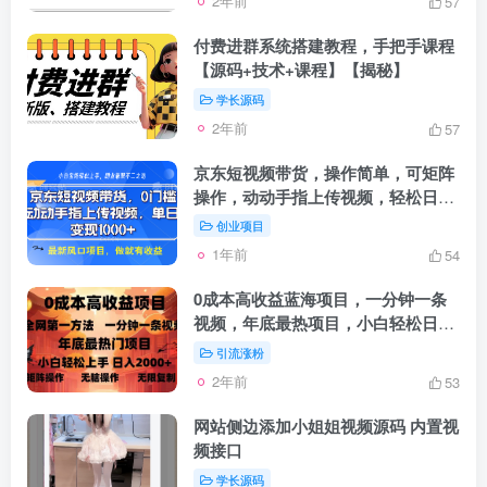
2年前
57
付费进群系统搭建教程，手把手课程
【源码+技术+课程】【揭秘】
学长源码
2年前
57
京东短视频带货，操作简单，可矩阵
操作，动动手指上传视频，轻松日入
1000+
创业项目
1年前
54
0成本高收益蓝海项目，一分钟一条
视频，年底最热项目，小白轻松日
入…
引流涨粉
2年前
53
网站侧边添加小姐姐视频源码 内置视
频接口
学长源码