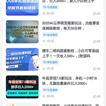
目，日入2000+，新人小白秒上手
引流涨粉
2年前
48
2025AI云养萌宠最新玩法，治愈赛道
保姆级教程，每天30分钟，
创业项目
1年前
48
挪车二维码搭建教程，小白可零基础
上手！一天收入500+，(附源码
学长源码
1年前
48
年底变现7.0新玩法，单机一小时18
块，无脑批量操作日入2000+
引流涨粉
2年前
48
简笔画教学，小说推文动漫玩法，提