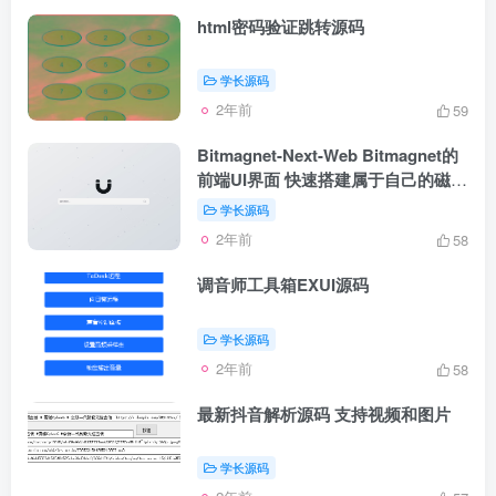
html密码验证跳转源码
学长源码
2年前
59
Bitmagnet-Next-Web Bitmagnet的
前端UI界面 快速搭建属于自己的磁力
搜索引擎
学长源码
2年前
58
调音师工具箱EXUI源码
学长源码
2年前
58
最新抖音解析源码 支持视频和图片
学长源码