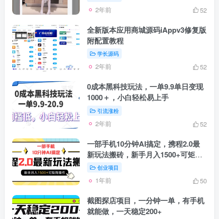
2年前
52
全新版本应用商城源码iAppv3修复版
附配置教程
学长源码
2年前
52
0成本黑科技玩法，一单9.9单日变现
1000＋，小白轻松易上手
引流涨粉
2年前
52
一部手机10分钟AI搞定，携程2.0最
新玩法搬砖，新手月入1500+可矩阵
操作
创业项目
1年前
50
截图探店项目，一分钟一单，有手机
就能做，一天稳定200+