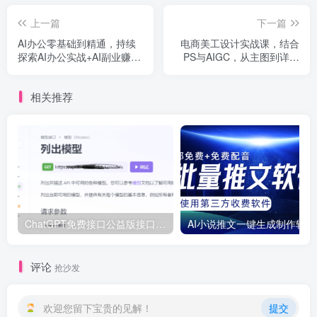
上一篇
下一篇
AI办公零基础到精通，持续
电商美工设计实战课，结合
探索AI办公实战+AI副业赚钱
PS与AIGC，从主图到详情
机会
页，提升设计实战能力
相关推荐
ChatGPT免费接口公益版接口！3.5与4.0接口模型最新分享
AI小
评论
抢沙发
欢迎您留下宝贵的见解！
提交