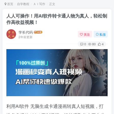
首页
自学教程
ＡＩ写作
正文
人人可操作！用AI软件转卡通人物为真人，轻松制
作高收益视频！
学长代码
关注
私信
2年前更新
0
80
4
利用AI软件 无脑生成卡通漫画转真人短视频，打