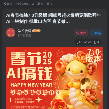
首页
自学教程
ＡＩ写作
正文
AI春节搞钱7.0升级版 蝴蝶号超火爆萌宠唱歌拜年
AI一键制作 批量出内容 春节做…
学长代码
关注
私信
2年前更新
0
48
4