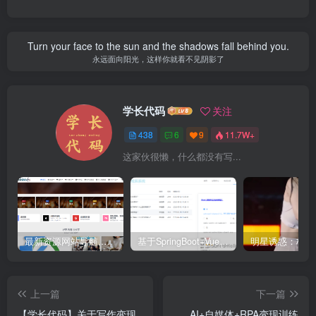
Turn your face to the sun and the shadows fall behind you.
永远面向阳光，这样你就看不见阴影了
学长代码
关注
438
6
9
11.7W+
这家伙很懒，什么都没有写...
最新资源网站导航,让你的资源爆满！推荐5个优质互联网资源分享网站
基于SpringBoot+Vue.js智能考试系统(源码+文档+视频+包运行)
上一篇
下一篇
【学长代码】关于写作变现
AI+自媒体+RPA变现训练