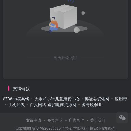
暂无评论内容
友情链接
2738hh模具钢
大米和小米儿童康复中心
奥运会资讯网
应用帮
手机知识
百义网络-虚拟电商货源网
虎哥说创业
友链申请
免责声明
广告合作
关于我们
Copyright
皖ICP备2023002541号-2
学长代码
· 由
Zibll
强力驱动.