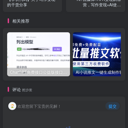
的干货分享
营，写作变现+AI使用
+SEO+多平台运营+RPA自
动化
相关推荐
ChatGPT免费接口公益版接口！3.5与4.0接口模型最新分享
AI小
评论
抢沙发
欢迎您留下宝贵的见解！
提交