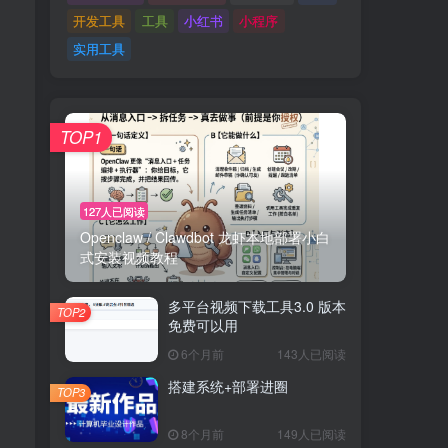
开发工具
工具
小红书
小程序
实用工具
TOP1
127人已阅读
Openclaw / Clawdbot 龙虾本地部署小白
式安装视频教程
多平台视频下载工具3.0 版本
TOP2
免费可以用
6个月前
143人已阅读
搭建系统+部署进圈
TOP3
8个月前
149人已阅读