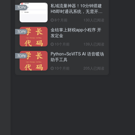
私域流量神器！10分钟搭建
TOP4
H5即时通讯系统，无需开
发，功能齐全（附源码）
8个月前
130人已阅读
金桔掌上财税app小程序 开
TOP5
发定金
10个月前
139人已阅读
Python+SoVITS AI 语音暖场
TOP6
助手工具
10个月前
205人已阅读